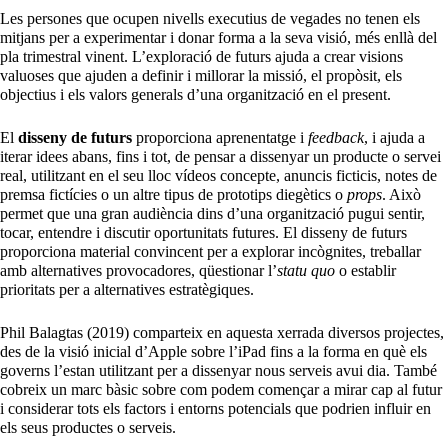
Les persones que ocupen nivells executius de vegades no tenen els
mitjans per a experimentar i donar forma a la seva visió, més enllà del
pla trimestral vinent. L’exploració de futurs ajuda a crear visions
valuoses que ajuden a definir i millorar la missió, el propòsit, els
objectius i els valors generals d’una organització en el present.
El
disseny de futurs
proporciona aprenentatge i
feedback
, i ajuda a
iterar idees abans, fins i tot, de pensar a dissenyar un producte o servei
real, utilitzant en el seu lloc vídeos concepte, anuncis ficticis, notes de
premsa fictícies o un altre tipus de prototips diegètics o
props
. Això
permet que una gran audiència dins d’una organització pugui sentir,
tocar, entendre i discutir oportunitats futures. El disseny de futurs
proporciona material convincent per a explorar incògnites, treballar
amb alternatives provocadores, qüestionar l’
statu quo
o establir
prioritats per a alternatives estratègiques.
Phil Balagtas (2019) comparteix en aquesta xerrada diversos projectes,
des de la visió inicial d’Apple sobre l’iPad fins a la forma en què els
governs l’estan utilitzant per a dissenyar nous serveis avui dia. També
cobreix un marc bàsic sobre com podem començar a mirar cap al futur
i considerar tots els factors i entorns potencials que podrien influir en
els seus productes o serveis.