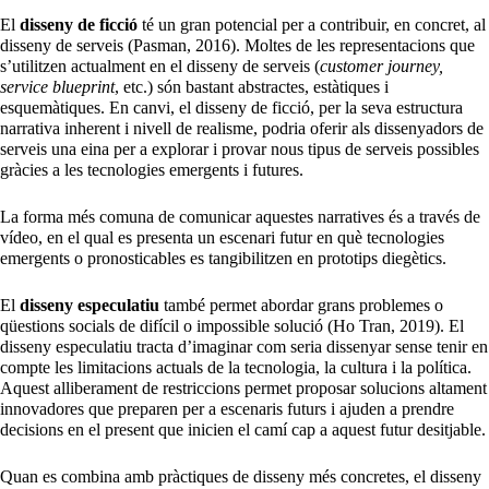
El
disseny de ficció
té un gran potencial per a contribuir, en concret, al
disseny de serveis (Pasman, 2016). Moltes de les representacions que
s’utilitzen actualment en el disseny de serveis (
customer journey,
service blueprint
, etc.) són bastant abstractes, estàtiques i
esquemàtiques. En canvi, el disseny de ficció, per la seva estructura
narrativa inherent i nivell de realisme, podria oferir als dissenyadors de
serveis una eina per a explorar i provar nous tipus de serveis possibles
gràcies a les tecnologies emergents i futures.
La forma més comuna de comunicar aquestes narratives és a través de
vídeo, en el qual es presenta un escenari futur en què tecnologies
emergents o pronosticables es tangibilitzen en prototips diegètics.
El
disseny especulatiu
també permet abordar grans problemes o
qüestions socials de difícil o impossible solució (Ho Tran, 2019). El
disseny especulatiu tracta d’imaginar com seria dissenyar sense tenir en
compte les limitacions actuals de la tecnologia, la cultura i la política.
Aquest alliberament de restriccions permet proposar solucions altament
innovadores que preparen per a escenaris futurs i ajuden a prendre
decisions en el present que inicien el camí cap a aquest futur desitjable.
Quan es combina amb pràctiques de disseny més concretes, el disseny