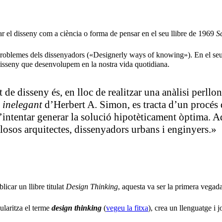
r el disseny com a ciència o forma de pensar en el seu llibre de 1969
Sc
 problemes dels dissenyadors («Designerly ways of knowing»). En el seu
isseny que desenvolupem en la nostra vida quotidiana.
at de disseny és, en lloc de realitzar una anàlisi perl
e
inelegant
d’Herbert A. Simon, es tracta d’un procés 
d’intentar generar la solució hipotèticament òptima. A
losos arquitectes, dissenyadors urbans i enginyers.»
icar un llibre titulat
Design Thinking
, aquesta va ser la primera vegada
ularitza el terme
design thinking
(
vegeu la fitxa
), crea un llenguatge i j