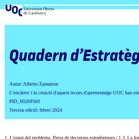
Salta
al
Universitat Oberta
de Catalunya
contingut
Quadern d’Estratèg
Autor: Alberto Zamarron
L'encàrrec i la creació d'aquest recurs d'aprenentatge UOC han est
PID_00269569
Tercera edició: febrer 2024
1. L'espai del problema. Presa de decisions estratègiques / 1.3. La f