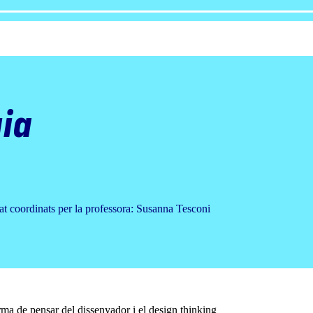
ia
at coordinats per la professora: Susanna Tesconi
orma de pensar del dissenyador i el design thinking