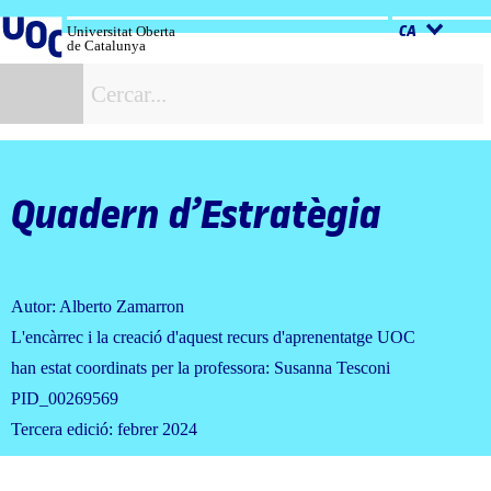
Salta
al
Universitat Oberta
CA
de Catalunya
contingut
C
Quadern d’Estratègia
Autor: Alberto Zamarron
L'encàrrec i la creació d'aquest recurs d'aprenentatge UOC
han estat coordinats per la professora: Susanna Tesconi
PID_00269569
Tercera edició: febrer 2024